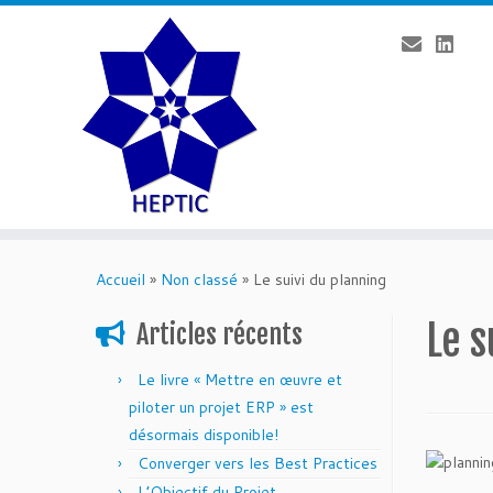
Passer
au
Accueil
»
Non classé
»
Le suivi du planning
contenu
Le s
Articles récents
Le livre « Mettre en œuvre et
piloter un projet ERP » est
désormais disponible!
Converger vers les Best Practices
L’Objectif du Projet