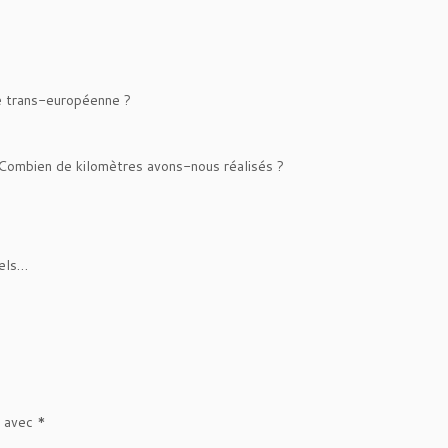
e trans-européenne ?
n. Combien de kilomètres avons-nous réalisés ?
nels…
s avec
*